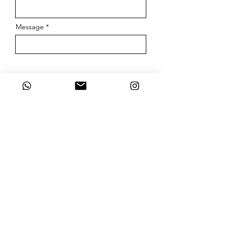
Message
SUBMIT
© 2025 P-Life Japan Inc.
Todos os direitos
reservados