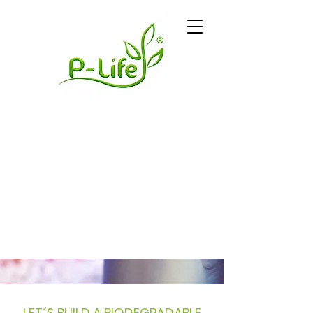
LET´S BUILD A BIODEGRADABLE